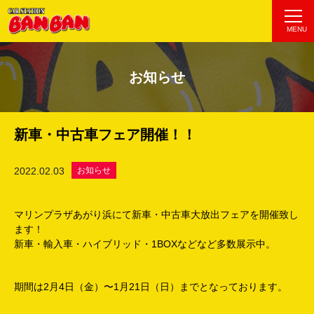
MENU
お知らせ
新車・中古車フェア開催！！
2022.02.03
お知らせ
マリンプラザあがり浜にて新車・中古車大放出フェアを開催致し
ます！
新車・輸入車・ハイブリッド・1BOXなどなど多数展示中。
期間は2月4日（金）〜1月21日（日）までとなっております。