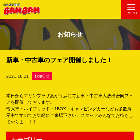
MENU
お知らせ
新車・中古車のフェア開催しました！
2021.10.01
お知らせ
本日からマリンプラザあがり浜にて新車・中古車大放出合同フェ
アを開催しております。
輸入車・ハイブリッド・1BOX・キャンピングカーなども多数展
示中ですのでお気軽にご来場下さい。スタッフみんなでお待ちし
ております！！