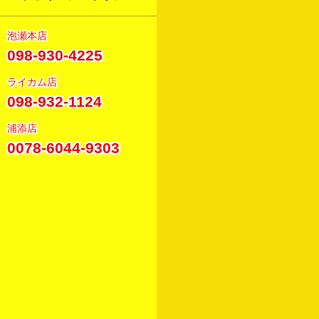
泡瀬本店
098-930-4225
ライカム店
098-932-1124
浦添店
0078-6044-9303